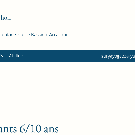
achon
 enfants sur le Bassin d'Arcachon
fs
Ateliers
suryayoga33@y
ants 6/10 ans