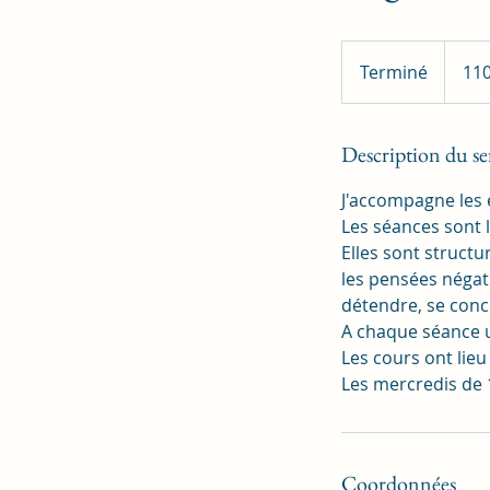
110€
/
Terminé
T
110
trimestre
e
r
m
Description du se
i
J'accompagne les 
n
Les séances sont 
é
Elles sont structu
les pensées négati
détendre, se conc
A chaque séance u
Les cours ont lieu
Les mercredis de 
Coordonnées