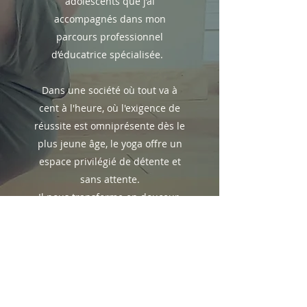
adolescents que j’ai
accompagnés dans mon
parcours professionnel
d’éducatrice spécialisée.
Dans une société où tout va à
cent à l'heure, où l'exigence de
réussite est omniprésente dès le
plus jeune âge, le yoga offre un
espace privilégié de détente et
sans attente.
Il nous transforme en douceur,
nous aide à vivre avec notre
corps comme avec un ami et à
pacifier nos relations avec notre
mental.
J'enseigne le Hatha yoga en
cours réguliers aux adultes et