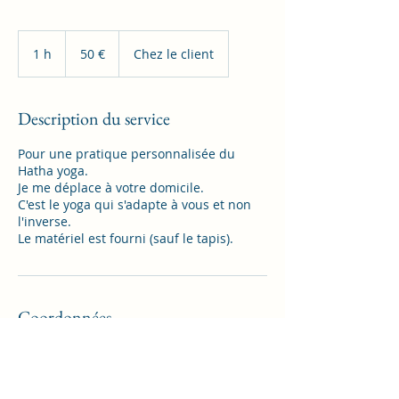
50
euros
1 h
1
50 €
Chez le client
Description du service
Pour une pratique personnalisée du
Hatha yoga.
Je me déplace à votre domicile.
C'est le yoga qui s'adapte à vous et non
l'inverse.
Le matériel est fourni (sauf le tapis).
Coordonnées
06.63.98.00.64
suryayoga33@yahoo.com
Espace Anahata, 7 Allée Saint-Hubert,