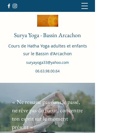
Surya Yoga - Bassin Arcachon
Cours de Hatha Yoga adultes et enfants
sur le Bassin d'Arcachon
suryayoga33@yahoo.com
06.63.98.00.64
« Ne ressasse pas dans le passé,
ne rêve pas du futur, concentre
ton esprit sur le moment
présent »